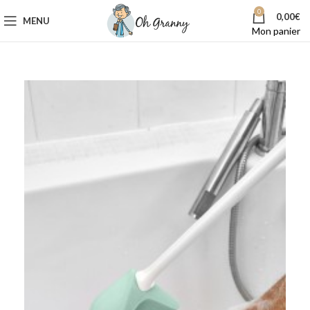
0
0,00
€
MENU