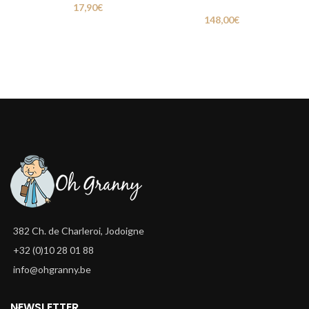
17,90
€
148,00
€
382 Ch. de Charleroi, Jodoigne
+32 (0)10 28 01 88
info@ohgranny.be
NEWSLETTER