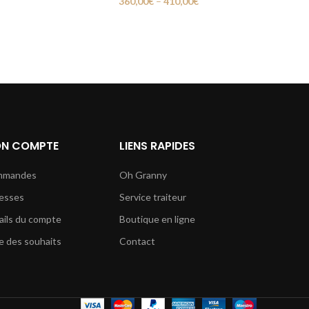
360,00
€
–
410,00
€
N COMPTE
LIENS RAPIDES
mmandes
Oh Granny
esses
Service traiteur
ails du compte
Boutique en ligne
e des souhaits
Contact