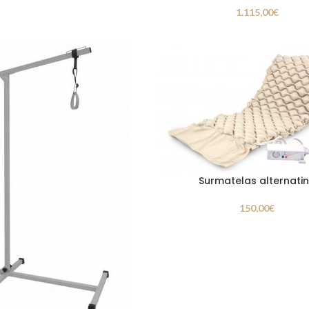
1.115,00
€
Surmatelas alternati
150,00
€