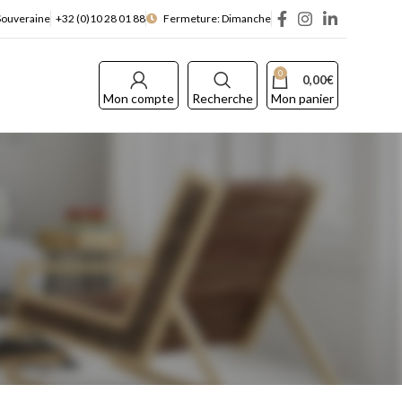
Souveraine
+32 (0)10 28 01 88
Fermeture: Dimanche
0
0,00
€