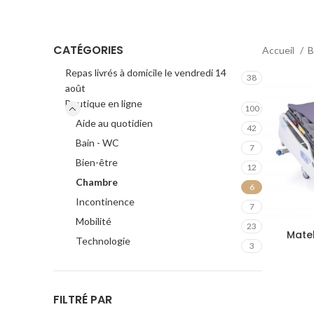
CATÉGORIES
Accueil
B
Repas livrés à domicile le vendredi 14
38
août
Boutique en ligne
100
Aide au quotidien
42
Bain - WC
7
Bien-être
12
Chambre
6
Incontinence
7
Mobilité
23
Mate
Technologie
3
FILTRÉ PAR