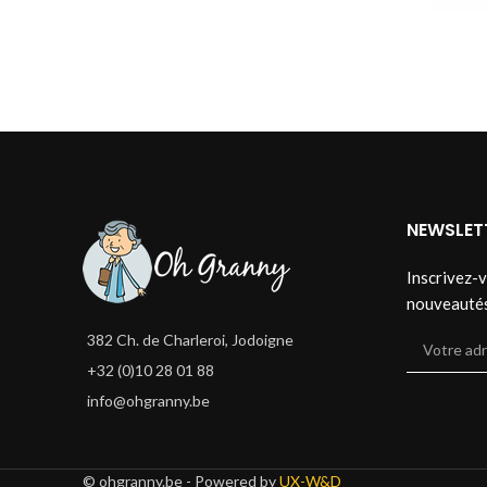
NEWSLET
Inscrivez-v
nouveauté
382 Ch. de Charleroi, Jodoigne
+32 (0)10 28 01 88
info@ohgranny.be
© ohgranny.be - Powered by
UX-W&D