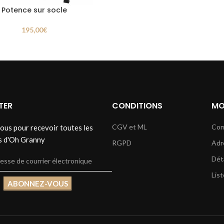
Potence sur socle
195,00
€
TER
CONDITIONS
MO
CGV et ML
Co
ous pour recevoir toutes les
s d'Oh Granny
RGPD
Adr
Dét
List