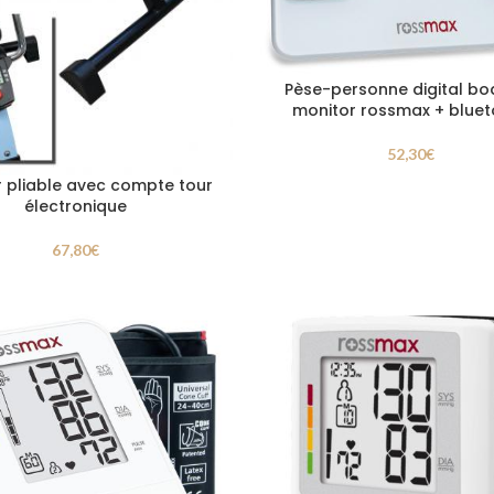
Pèse-personne digital bo
monitor rossmax + blue
52,30
€
r pliable avec compte tour
électronique
67,80
€