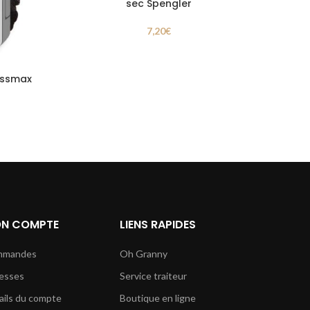
sec Spengler
7,20
€
ossmax
N COMPTE
LIENS RAPIDES
mmandes
Oh Granny
esses
Service traiteur
ails du compte
Boutique en ligne