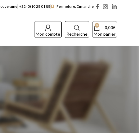
Souveraine
+32 (0)10 28 01 88
Fermeture: Dimanche
0
0,00
€