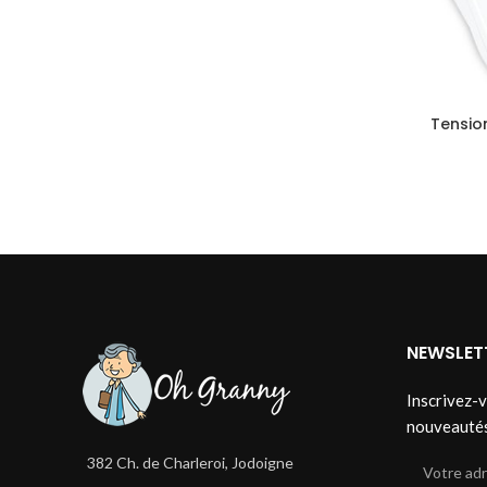
Tensio
NEWSLET
Inscrivez-v
nouveauté
382 Ch. de Charleroi, Jodoigne