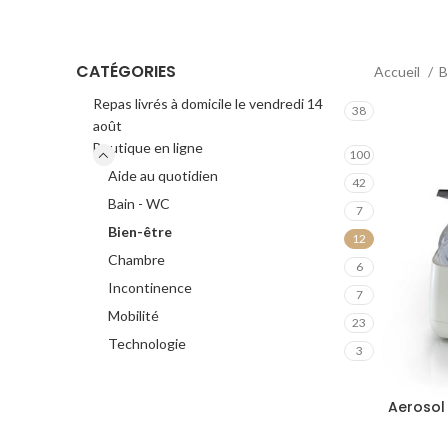
CATÉGORIES
Accueil
B
Repas livrés à domicile le vendredi 14
38
août
Boutique en ligne
100
Aide au quotidien
42
Bain - WC
7
Bien-être
12
Chambre
6
Incontinence
7
Mobilité
23
Technologie
3
Aerosol