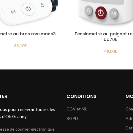
metre au bras rossmax x3
Tensiometre au poignet r
bq705
63,10
€
49,00
€
TER
CONDITIONS
MO
CGV et ML
Co
ous pour recevoir toutes les
s d'Oh Granny
RGPD
Adr
Dét