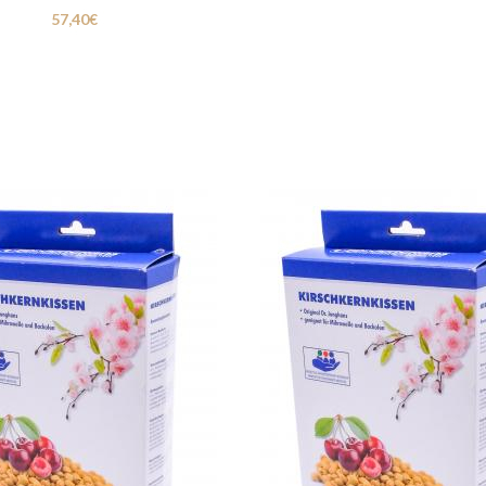
57,40
€