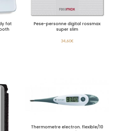
dy fat
Pese-personne digital rossmax
tooth
super slim
34,60
€
Thermometre electron. flexible/10